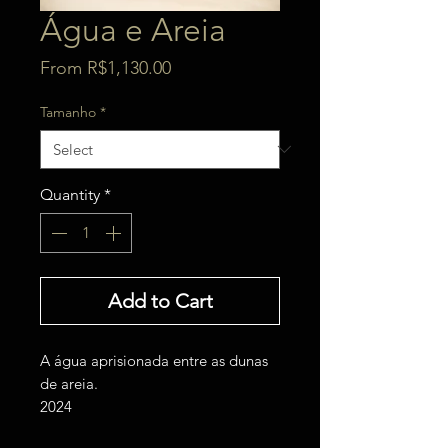
Água e Areia
Sale
From
R$1,130.00
Price
Tamanho
*
Quantity
*
Add to Cart
A água aprisionada entre as dunas
de areia.
2024