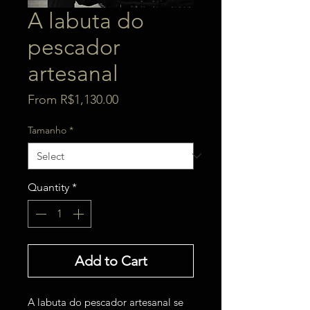
A labuta do
pescador
artesanal
Sale
From
R$1,130.00
Price
Tamanho
*
Quantity
*
Add to Cart
A labuta do pescador artesanal se