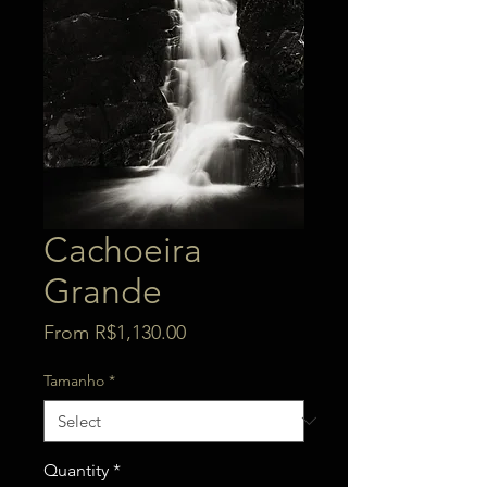
Cachoeira
Grande
Sale
From
R$1,130.00
Price
Tamanho
*
Quantity
*