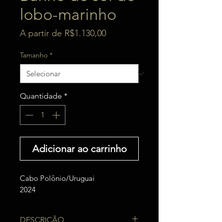
lobo-marinho
Preço
A partir de
R$1.130,00
promocional
Tamanho
*
Quantidade
*
Adicionar ao carrinho
Cabo Polônio/Uruguai
2024
DESCRIÇÃO