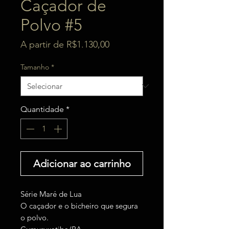
Caçador de
Polvo #5
Preço
A partir de
R$1.130,00
promocional
Tamanho
*
Quantidade
*
Adicionar ao carrinho
Série Maré de Lua
O caçador e o bicheiro que segura
o polvo.