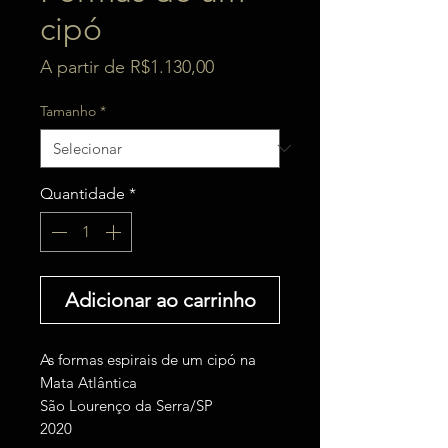
cipó
Preço
A partir de
R$1.130,00
promocional
Tamanho
*
Quantidade
*
Adicionar ao carrinho
As formas espirais de um cipó na
Mata Atlântica
São Lourenço da Serra/SP
2020