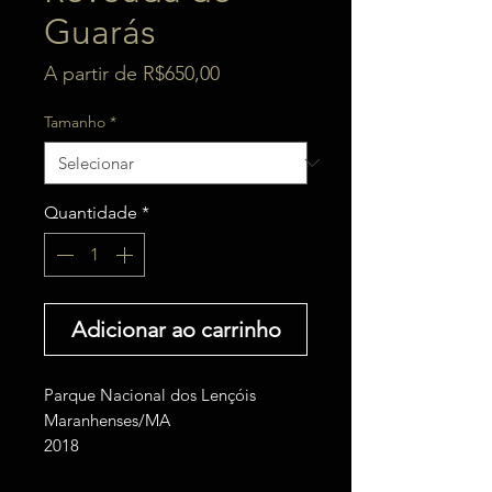
Guarás
Preço
A partir de
R$650,00
promocional
Tamanho
*
Quantidade
*
Adicionar ao carrinho
Parque Nacional dos Lençóis
Maranhenses/MA
2018